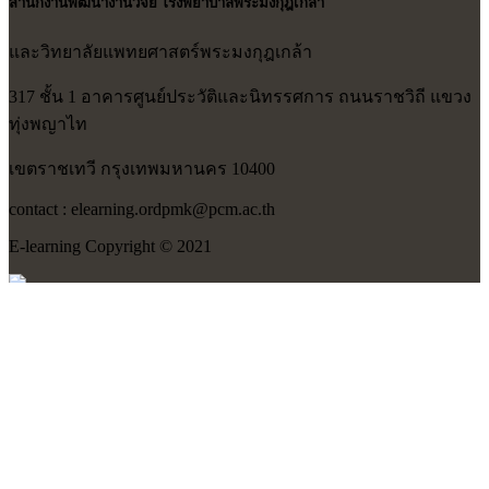
สำนักงานพัฒนางานวิจัย โรงพยาบาลพระมงกุฎเกล้า
และวิทยาลัยแพทยศาสตร์พระมงกุฎเกล้า
317 ชั้น 1 อาคารศูนย์ประวัติและนิทรรศการ ถนนราชวิถี แขวง
ทุ่งพญาไท
เขตราชเทวี กรุงเทพมหานคร 10400
contact : elearning.ordpmk@pcm.ac.th
E-learning Copyright © 2021